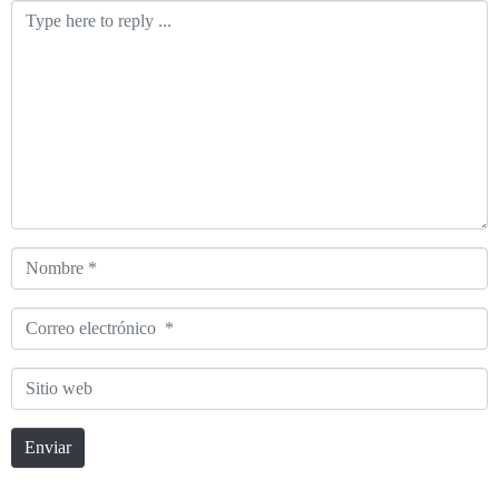
Comentario
*
Nombre
*
Correo
electrónico
Sitio
*
web
Enviar