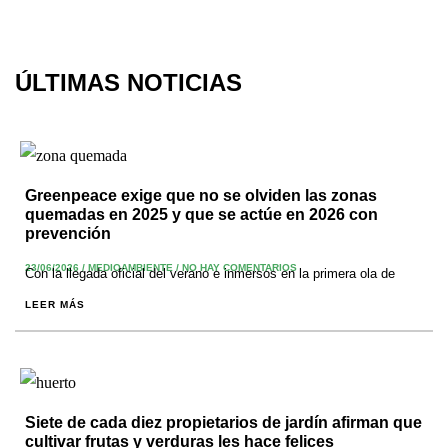
ÚLTIMAS NOTICIAS
Greenpeace exige que no se olviden las zonas
quemadas en 2025 y que se actúe en 2026 con
prevención
23/06/2026
/
MEDIOAMBIENTE
/
NO HAY COMENTARIOS
Con la llegada oficial del verano e inmersos en la primera ola de
LEER MÁS
Siete de cada diez propietarios de jardín afirman que
cultivar frutas y verduras les hace felices