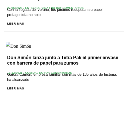
23/06/2026
/
ESTILO DE VIDA
/
NO HAY COMENTARIOS
Con la llegada del verano, los jardines recuperan su papel
protagonista no solo
LEER MÁS
Don Simón lanza junto a Tetra Pak el primer envase
con barrera de papel para zumos
16/12/2025
/
COMIDA
/
NO HAY COMENTARIOS
García Carrión, empresa familiar con más de 135 años de historia,
ha alcanzado
LEER MÁS