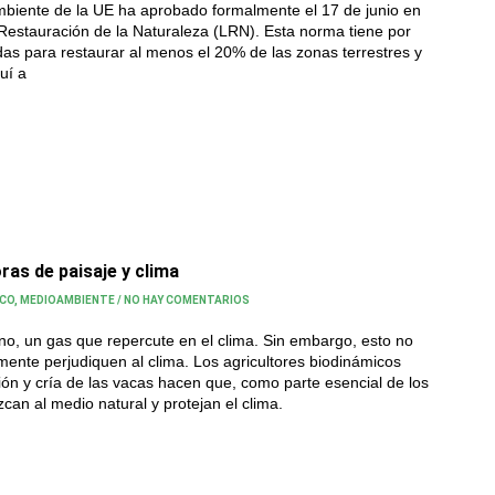
biente de la UE ha aprobado formalmente el 17 de junio en
estauración de la Naturaleza (LRN). Esta norma tiene por
as para restaurar al menos el 20% de las zonas terrestres y
uí a
ras de paisaje y clima
ICO
,
MEDIOAMBIENTE
/
NO HAY COMENTARIOS
o, un gas que repercute en el clima. Sin embargo, esto no
mente perjudiquen al clima. Los agricultores biodinámicos
ón y cría de las vacas hacen que, como parte esencial de los
zcan al medio natural y protejan el clima.