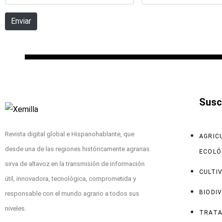
*
electrónico
Enviar
*
Suscr
Revista digital global e Hispanohablante, que
AGRIC
desde una de las regiones históricamente agrarias
ECOLÓ
sirva de altavoz en la transmisión de información
CULTI
útil, innovadora, tecnológica, comprometida y
BIODI
responsable con el mundo agrario a todos sus
niveles.
TRATA