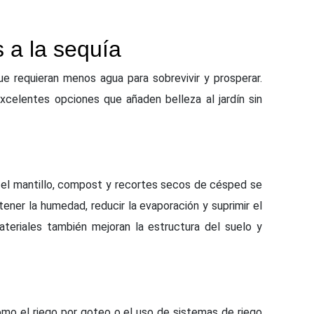
s a la sequía
e requieran menos agua para sobrevivir y prosperar.
xcelentes opciones que añaden belleza al jardín sin
 o el mantillo, compost y recortes secos de césped se
ener la humedad, reducir la evaporación y suprimir el
teriales también mejoran la estructura del suelo y
omo el riego por goteo o el uso de sistemas de riego