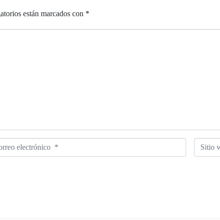
atorios están marcados con
*
reo
Sitio
trónico
web