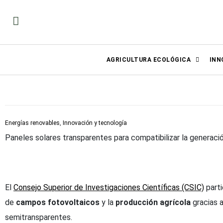
AGRICULTURA ECOLÓGICA
INN
Energías renovables
,
Innovación y tecnología
Paneles solares transparentes para compatibilizar la generación
El
Consejo Superior de Investigaciones Científicas (CSIC)
parti
de
campos fotovoltaicos
y la
producción agrícola
gracias a
semitransparentes.