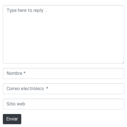
Comentario
*
Nombre
*
Correo
electrónico
Sitio
*
web
Enviar