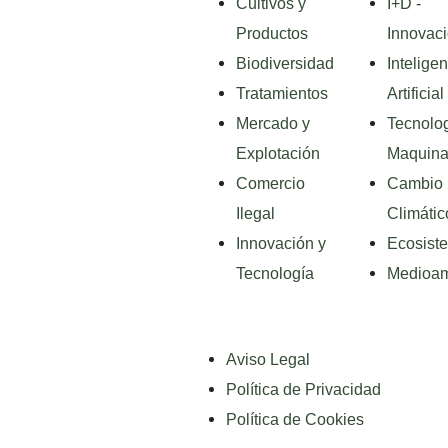
Cultivos y
I+D -
Productos
Innovac
Biodiversidad
Intelige
Tratamientos
Artificial
Mercado y
Tecnolog
Explotación
Maquina
Comercio
Cambio
Ilegal
Climátic
Innovación y
Ecosist
Tecnología
Medioam
Aviso Legal
Política de Privacidad
Política de Cookies