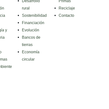
Desarrollo
Primas
ión
rural
Reciclaje
ncia
Sostenibilidad
Contacto
Financiación
ía y
Evolución
ria
Bancos de
tierras
o
Economía
emas
circular
biente